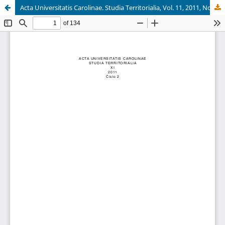
Acta Universitatis Carolinae. Studia Territorialia, Vol. 11, 2011, No 2.