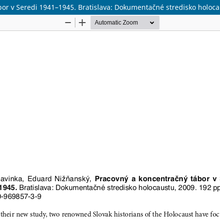
bor v Seredi 1941–1945. Bratislava: Dokumentačné stredisko holoca