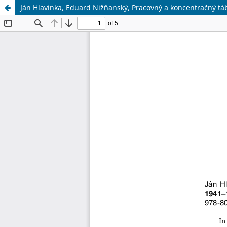
Ján Hlavinka, Eduard Nižňanský, Pracovný a koncentračný tá